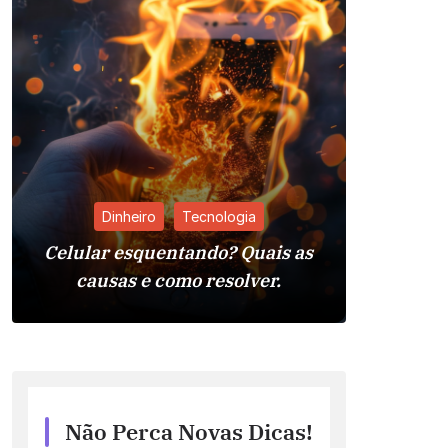
Dinheiro
Tecnologia
Celular esquentando? Quais as
Pia da 
causas e como resolver.
Reso
Não Perca Novas Dicas!