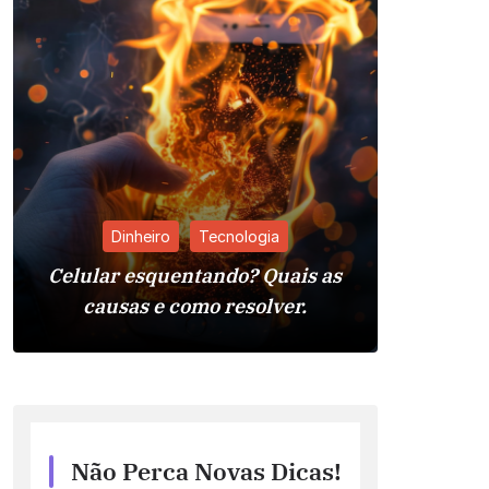
Dinheiro
Tecnologia
Celular esquentando? Quais as
Pia da 
causas e como resolver.
Reso
Não Perca Novas Dicas!