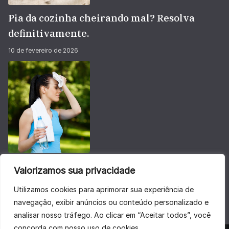
Pia da cozinha cheirando mal? Resolva
definitivamente.
10 de fevereiro de 2026
Não deixe sua energia baixar no calorão do
Valorizamos sua privacidade
verão
Utilizamos cookies para aprimorar sua experiência de
28 de janeiro de 2026
navegação, exibir anúncios ou conteúdo personalizado e
analisar nosso tráfego. Ao clicar em “Aceitar todos”, você
concorda com nosso uso de cookies.