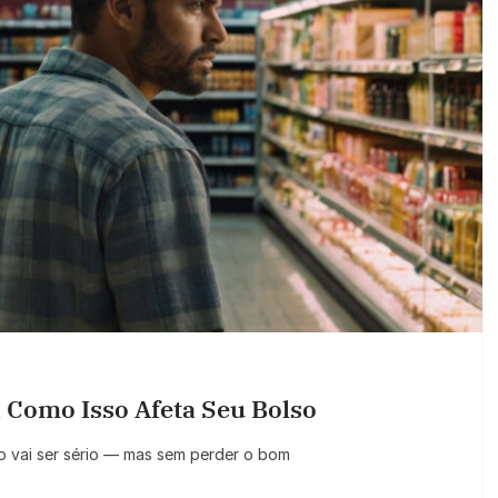
 Como Isso Afeta Seu Bolso
po vai ser sério — mas sem perder o bom