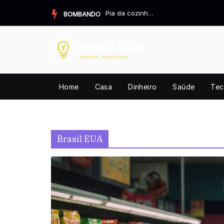
Pular
Pia da cozinha cheirando mal? Resolva definitivamente.
BOMBANDO
para
o
conteúdo
Home
Casa
Dinheiro
Saúde
Tec
Brasil EUA