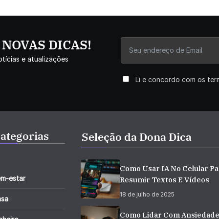
r NOVAS DICAS!
tícias e atualizações
Li e concordo com os te
ategorias
Seleção da Dona Dica
Como Usar IA No Celular Pa
m-estar
Resumir Textos E Vídeos
18 de julho de 2025
asa
Como Lidar Com Ansiedad