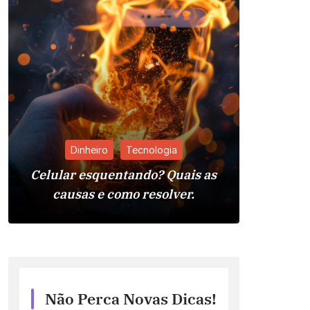
Dinheiro
Tecnologia
Celular esquentando? Quais as
Pia da 
causas e como resolver.
Reso
Não Perca Novas Dicas!