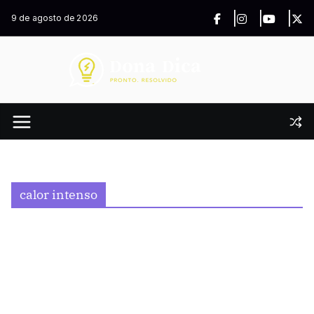
Pular
9 de agosto de 2026
para
o
conteúdo
calor intenso