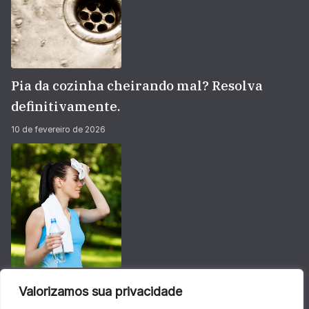
Pia da cozinha cheirando mal? Resolva
definitivamente.
10 de fevereiro de 2026
Não deixe sua energia baixar no calorão do
Valorizamos sua privacidade
verão