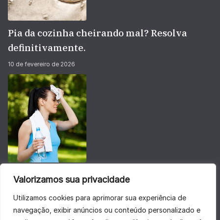
Pia da cozinha cheirando mal? Resolva
definitivamente.
10 de fevereiro de 2026
Não deixe sua energia baixar no calorão do
Valorizamos sua privacidade
verão
Utilizamos cookies para aprimorar sua experiência de
28 de janeiro de 2026
navegação, exibir anúncios ou conteúdo personalizado e