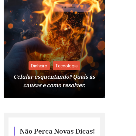
Dinheiro
Tecnologia
Celular esquentando? Quais as
Pia da 
causas e como resolver.
Reso
Não Perca Novas Dicas!