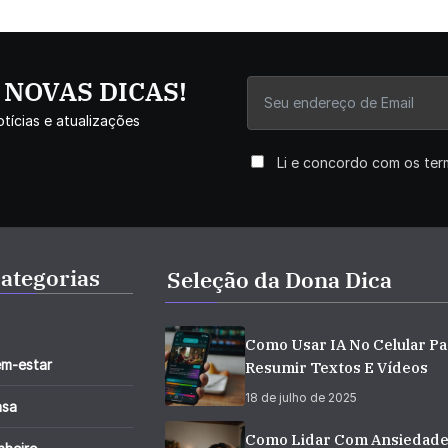
r NOVAS DICAS!
tícias e atualizações
Li e concordo com os te
ategorias
Seleção da Dona Dica
Como Usar IA No Celular Pa
m-estar
Resumir Textos E Vídeos
18 de julho de 2025
asa
Como Lidar Com Ansiedad