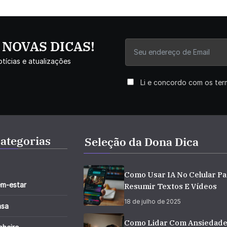
r NOVAS DICAS!
tícias e atualizações
Li e concordo com os te
ategorias
Seleção da Dona Dica
Como Usar IA No Celular Pa
m-estar
Resumir Textos E Vídeos
18 de julho de 2025
asa
Como Lidar Com Ansiedad