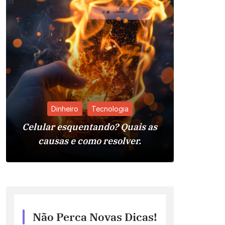
Dinheiro
Tecnologia
Celular esquentando? Quais as
Pia da 
causas e como resolver.
Reso
Não Perca Novas Dicas!