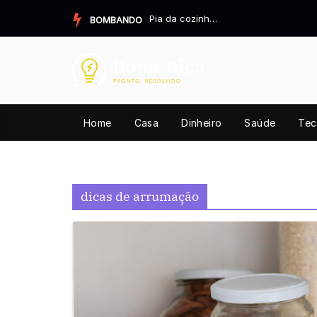
Pular
Pia da cozinha cheirando mal? Resolva definitivamente.
BOMBANDO
para
o
conteúdo
Home
Casa
Dinheiro
Saúde
Tec
dicas de arrumação