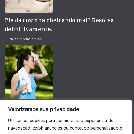
Pia da cozinha cheirando mal? Resolva
definitivamente.
10 de fevereiro de 2026
Não deixe sua energia baixar no calorão do
Valorizamos sua privacidade
verão
Utilizamos cookies para aprimorar sua experiência de
28 de janeiro de 2026
navegação, exibir anúncios ou conteúdo personalizado e