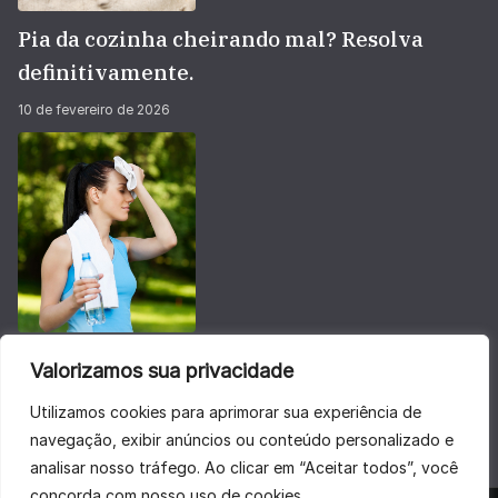
Pia da cozinha cheirando mal? Resolva
definitivamente.
10 de fevereiro de 2026
Não deixe sua energia baixar no calorão do
Valorizamos sua privacidade
verão
Utilizamos cookies para aprimorar sua experiência de
28 de janeiro de 2026
navegação, exibir anúncios ou conteúdo personalizado e
analisar nosso tráfego. Ao clicar em “Aceitar todos”, você
concorda com nosso uso de cookies.