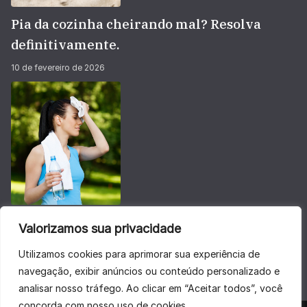
Pia da cozinha cheirando mal? Resolva
definitivamente.
10 de fevereiro de 2026
Não deixe sua energia baixar no calorão do
Valorizamos sua privacidade
verão
Utilizamos cookies para aprimorar sua experiência de
28 de janeiro de 2026
navegação, exibir anúncios ou conteúdo personalizado e
analisar nosso tráfego. Ao clicar em “Aceitar todos”, você
concorda com nosso uso de cookies.