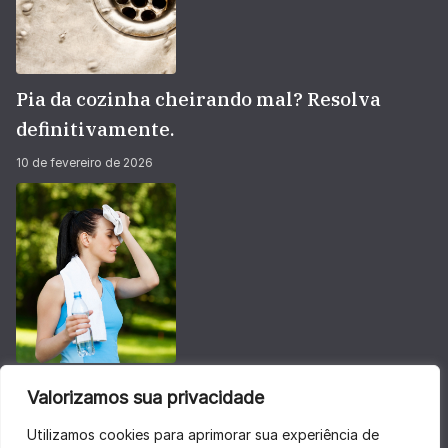
Pia da cozinha cheirando mal? Resolva
definitivamente.
10 de fevereiro de 2026
Não deixe sua energia baixar no calorão do
Valorizamos sua privacidade
verão
Utilizamos cookies para aprimorar sua experiência de