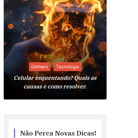
Dinheiro
Tecnologia
Celular esquentando? Quais as
Pia da 
causas e como resolver.
Reso
Não Perca Novas Dicas!