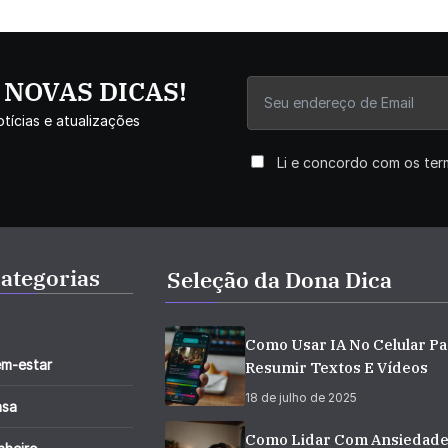
r NOVAS DICAS!
tícias e atualizações
Li e concordo com os te
ategorias
Seleção da Dona Dica
Como Usar IA No Celular Pa
m-estar
Resumir Textos E Vídeos
18 de julho de 2025
asa
Como Lidar Com Ansiedad