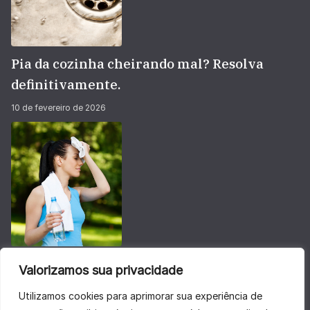
Pia da cozinha cheirando mal? Resolva
definitivamente.
10 de fevereiro de 2026
Não deixe sua energia baixar no calorão do
Valorizamos sua privacidade
verão
Utilizamos cookies para aprimorar sua experiência de
28 de janeiro de 2026