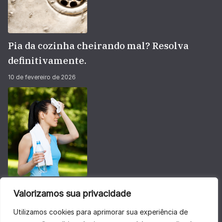
Pia da cozinha cheirando mal? Resolva
definitivamente.
10 de fevereiro de 2026
Não deixe sua energia baixar no calorão do
Valorizamos sua privacidade
verão
Utilizamos cookies para aprimorar sua experiência de
28 de janeiro de 2026