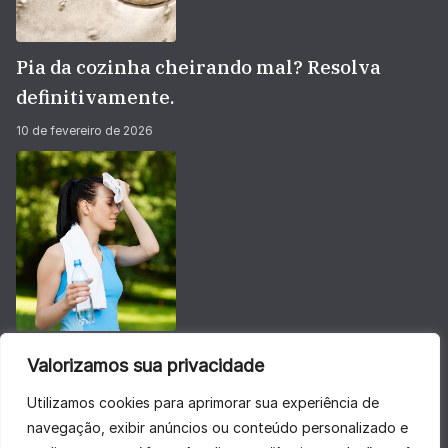
Pia da cozinha cheirando mal? Resolva
definitivamente.
10 de fevereiro de 2026
Não deixe sua energia baixar no calorão do
Valorizamos sua privacidade
verão
Utilizamos cookies para aprimorar sua experiência de
28 de janeiro de 2026
navegação, exibir anúncios ou conteúdo personalizado e