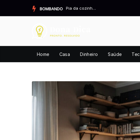
Pular
Pia da cozinha cheirando mal? Resolva definitivamente.
BOMBANDO
para
o
conteúdo
Home
Casa
Dinheiro
Saúde
Tec