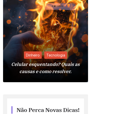
Dinheiro
Tecnologia
Celular esquentando? Quais as
Pia da 
causas e como resolver.
Reso
Não Perca Novas Dicas!