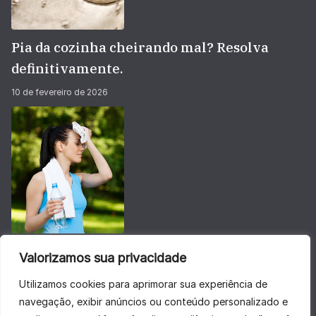
Pia da cozinha cheirando mal? Resolva
definitivamente.
10 de fevereiro de 2026
Não deixe sua energia baixar no calorão do
Valorizamos sua privacidade
verão
Utilizamos cookies para aprimorar sua experiência de
28 de janeiro de 2026
navegação, exibir anúncios ou conteúdo personalizado e