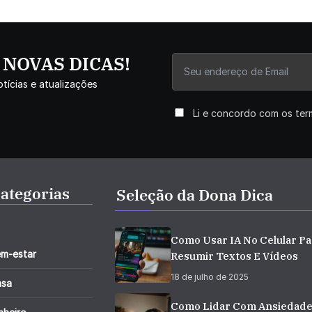
r NOVAS DICAS!
tícias e atualizações
Li e concordo com os te
ategorias
Seleção da Dona Dica
Como Usar IA No Celular Pa
m-estar
Resumir Textos E Vídeos
18 de julho de 2025
asa
Como Lidar Com Ansiedad