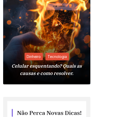
Dinheiro
Tecnologia
Celular esquentando? Quais as
Pia da 
causas e como resolver.
Reso
Não Perca Novas Dicas!