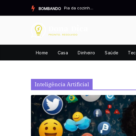
Pular
Pia da cozinha cheirando mal? Resolva definitivamente.
BOMBANDO
para
o
conteúdo
Home
Casa
Dinheiro
Saúde
Tec
Inteligência Artificial