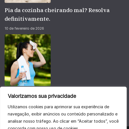
Pia da cozinha cheirando mal? Resolva
definitivamente.
10 de fevereiro de 2026
Não deixe sua energia baixar no calorão do
Valorizamos sua privacidade
verão
Utilizamos cookies para aprimorar sua experiência de
28 de janeiro de 2026
navegação, exibir anúncios ou conteúdo personalizado e
analisar nosso tráfego. Ao clicar em “Aceitar todos”, você
concorda com nosso uso de cookies.