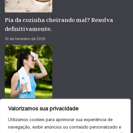
Pia da cozinha cheirando mal? Resolva
definitivamente.
10 de fevereiro de 2026
Não deixe sua energia baixar no calorão do
Valorizamos sua privacidade
verão
Utilizamos cookies para aprimorar sua experiência de
28 de janeiro de 2026
navegação, exibir anúncios ou conteúdo personalizado e